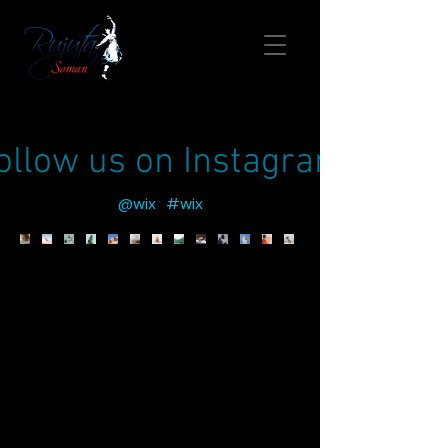
ollow us on Instagram
@wix
#wix